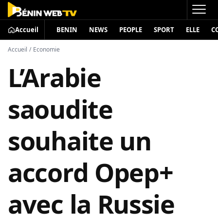
Accueil
BENIN
NEWS
PEOPLE
SPORT
ELLE
C
Accueil
/
Economie
L’Arabie
saoudite
souhaite un
accord Opep+
avec la Russie