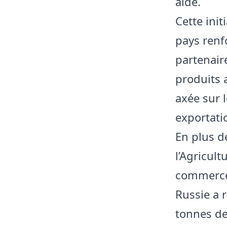
aide.
Cette init
pays renf
partenair
produits 
axée sur 
exportati
En plus d
l’Agricul
commerce 
Russie a 
tonnes de