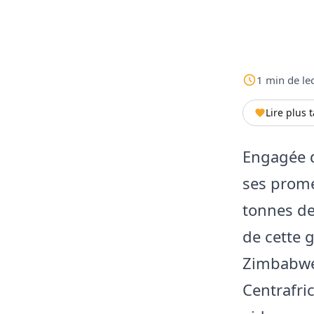
1
min
de le
Lire plus 
Engagée da
ses prome
tonnes de 
de cette 
Zimbabwe,
Centrafri