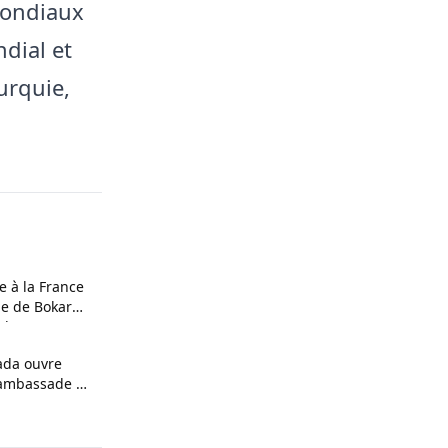
 mondiaux
dial et
urquie,
 à la France
ne de Bokar
oches
ada ouvre
n ambassade au