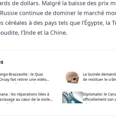
iards de dollars. Malgré la baisse des prix
a Russie continue de dominer le marché mon
s céréales à des pays tels que l’Égypte, la T
aoudite, l’Inde et la Chine.
és
ngo-Brazzaville : le Quai
La Guinée demande
Orsay fait retirer une vidéo
de restituer le crâ
ontroversée sur les demandes
Biro et de trois pr
 visa
ana : les réparations liées à
Diplomatie: le Can
esclavage au cœur de la visite
officiellement so
u président en Jamaïque
Bénin