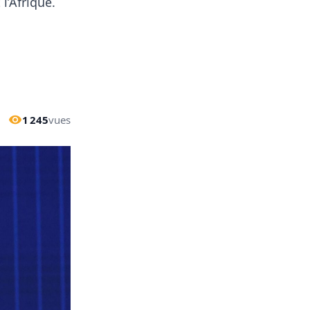
l’Afrique.
1 245
vues