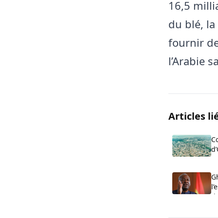
16,5 mill
du blé, l
fournir de
l’Arabie s
Articles li
Co
d’
c
de
Gh
l’
d