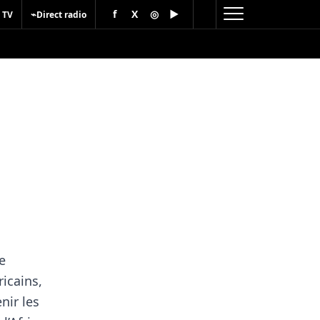
f
X
◎
▶
⌁
 TV
Direct radio
e
ricains,
nir les