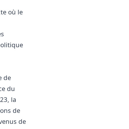
te où le
s
es
olitique
e de
nce du
23, la
ions de
evenus de