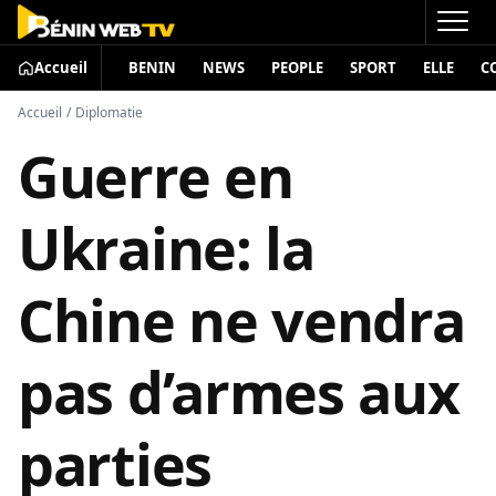
Accueil
BENIN
NEWS
PEOPLE
SPORT
ELLE
C
Accueil
/
Diplomatie
Guerre en
Ukraine: la
Chine ne vendra
pas d’armes aux
parties