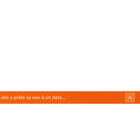
Sofia Essaïdi : elle a prêté sa voix à un dessin animé apprécié des enfants