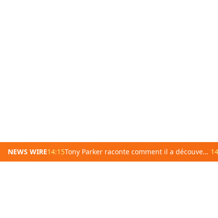
NEWS WIRE
14:15
Tony Parker raconte comment il a découvert son père décédé d&rsquo;une crise cardiaque chez lui
14