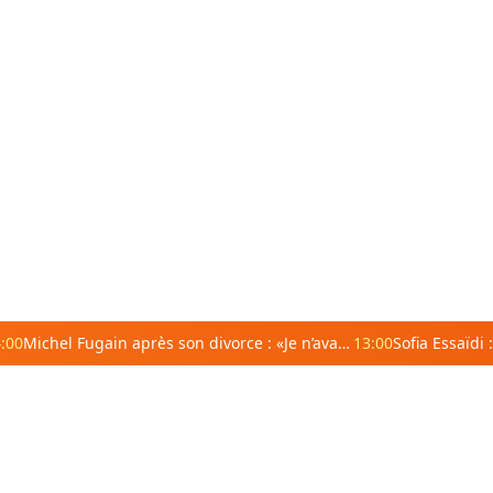
:00
Michel Fugain après son divorce : «Je n’avais pas envie de mourir avec elle»
13:00