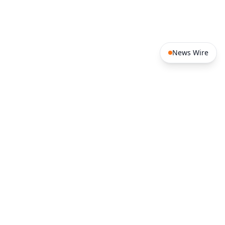
News Wire
West Africa
Southern Africa