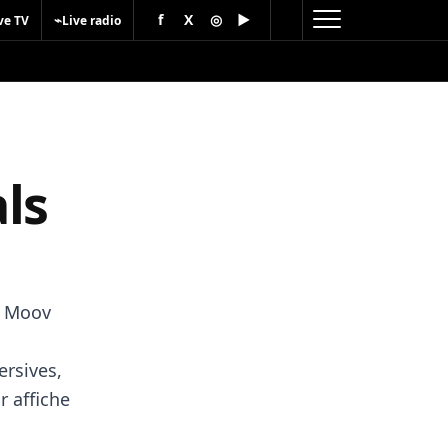
f
X
◎
▶
⌁
ve TV
Live radio
ls
, Moov
rsives,
r affiche