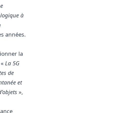
ne
ologique à
e
es années.
ionner la
 «
La 5G
tes de
ntanée et
’objets
»,
sance