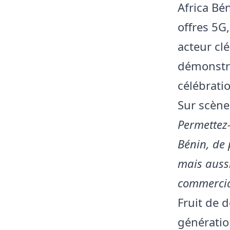
Africa Bé
offres 5G
acteur cl
démonstr
célébrati
Sur scène
Permettez-
Bénin, de 
mais aussi
commercia
Fruit de 
génératio