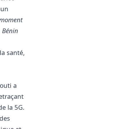
 un
n moment
a Bénin
la santé,
outi a
etraçant
de la 5G.
 des
ique et