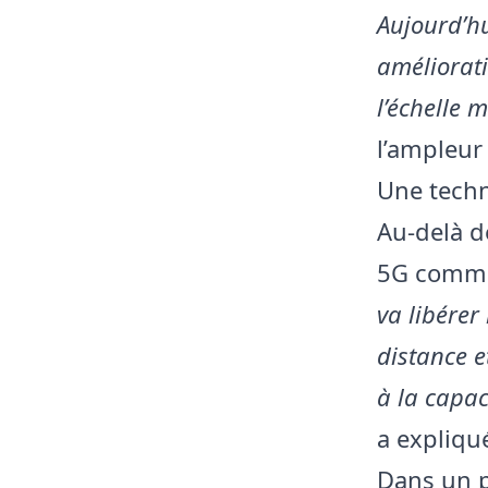
Aujourd’hu
améliorati
l’échelle 
l’ampleur
Une tech
Au-delà d
5G comme
va libérer
distance e
à la capac
a expliqu
Dans un 