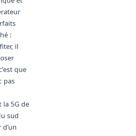
érateur
rfaits
hé :
ter, il
poser
c’est que
c pas
t la 5G de
 du sud
r d’un