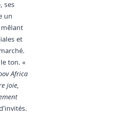
, ses
e un
e mêlant
ales et
 marché.
le ton. «
oov Africa
e joie,
cement
d’invités.