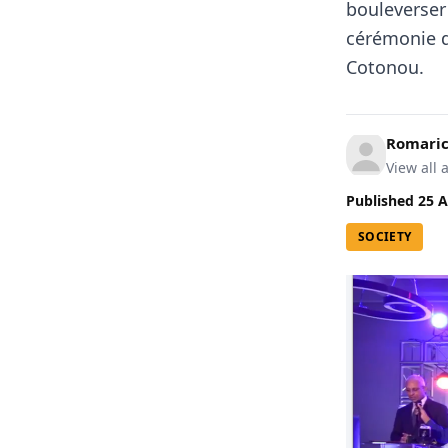
bouleverser
cérémonie d
Cotonou.
Romari
View all a
Published
25 A
SOCIETY