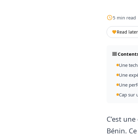
5
min
read
Read later
Content
Une tech
Une expé
Une perf
Cap sur 
C’est une
Bénin. Ce