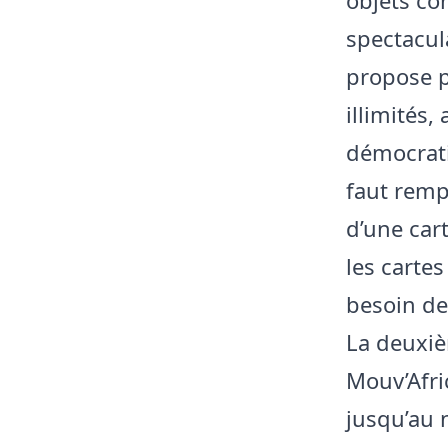
spectacul
propose p
illimités,
démocratis
faut remp
d’une car
les cartes
besoin de
La deuxiè
Mouv’Afric
jusqu’au 