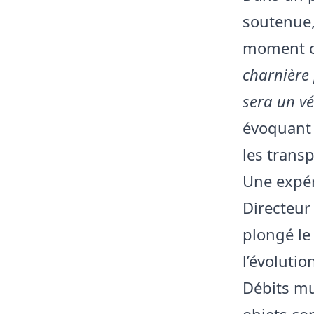
soutenue,
moment c
charnière
sera un vé
évoquant 
les transp
Une expér
Directeur
plongé le
l’évoluti
Débits mul
objets co