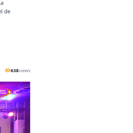
La
l de
638
views