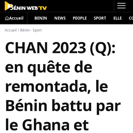
Accueil
BENIN
NEWS
PEOPLE
SPORT
ELLE
C
Accueil
/
Bénin - Sport
CHAN 2023 (Q):
en quête de
remontada, le
Bénin battu par
le Ghana et