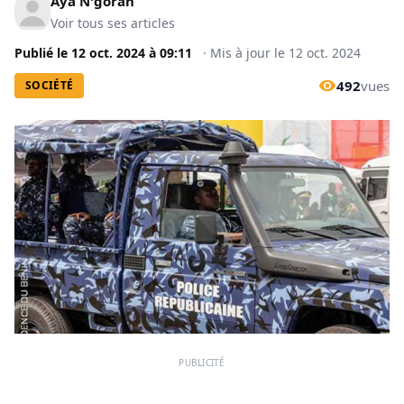
Aya N'goran
Voir tous ses articles
Publié le
12 oct. 2024
à
09:11
·
Mis à jour le
12 oct. 2024
492
vues
SOCIÉTÉ
PUBLICITÉ