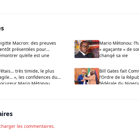
és
igitte Macron: des preuves
Mario Mètonou: l’
ientôt présentées pour
« agaçante » de so
montrer qu’elle est une
changé sa vie
emme
J’étais… très timide, le plus
Bill Gates fait Co
agile… », les confidences du
l’Ordre de la Répu
rocureur Mario Mètonou
fédérale du Nigeri
ires
charger les commentaires.