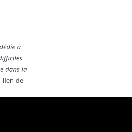
 dédie à
fficiles
re dans la
 lien de