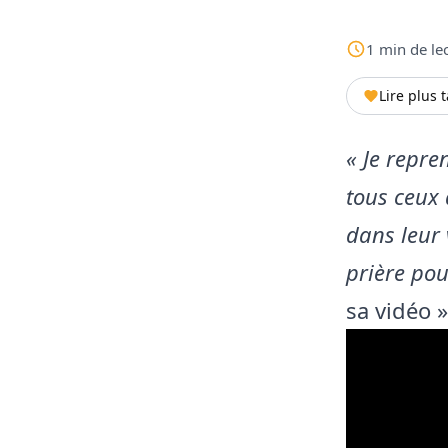
1
min
de le
Lire plus 
« Je repre
tous ceux 
dans leur 
prière pou
sa vidéo »