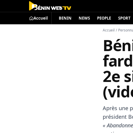
Accueil
BENIN
NEWS
PEOPLE
SPORT
Accueil
/
Personna
Bén
far
2e s
(vid
Après une pr
président B
« Abandonne 