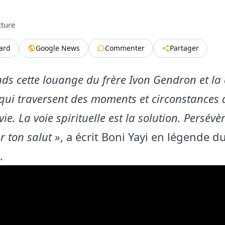
cture
tard
Google News
Commenter
Partager
nds cette louange du frère Ivon Gendron et la
qui traversent des moments et circonstances di
vie. La voie spirituelle est la solution. Persévè
r ton salut »
, a écrit Boni Yayi en légende du
.