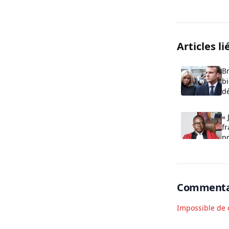
Articles li
Br
b
dé
f
« 
fr
p
Commenta
Impossible de 