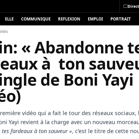
Direct
ELLE
COMMUNIQUE
REFLEXION
EMPLOI
PORTRAIT
lités
in: « Abandonne t
deaux à ton sauveu
ingle de Boni Yayi
éo)
emière vidéo qui a fait le tour des réseaux sociaux, 
oni Yayi revient à la charge avec un nouveau morceau
tes fardeaux à ton sauveur »
, c’est le titre de cette no