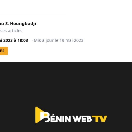
u S. Houngbadji
 ses articles
i 2023
à
18:03
·
Mis à jour le
19 mai 2023
ÉS