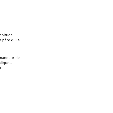
habitude
n père qui a
mmandeur de
blique
a