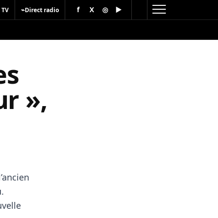
f
X
◎
▶
⌁
 TV
Direct radio
es
r »,
l’ancien
.
uvelle