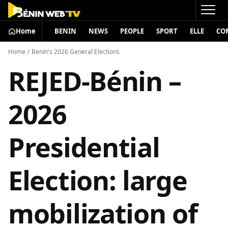
Home
BENIN
NEWS
PEOPLE
SPORT
ELLE
CO
Home
/
Benin's 2026 General Elections
REJED-Bénin –
2026
Presidential
Election: large
mobilization of