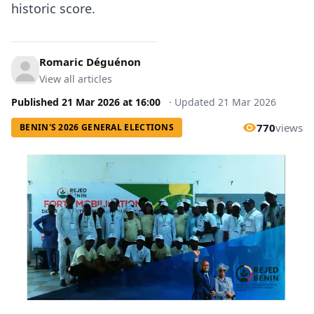
historic score.
Romaric Déguénon
View all articles
Published
21 Mar 2026
at
16:00
·
Updated
21 Mar 2026
770
views
BENIN'S 2026 GENERAL ELECTIONS